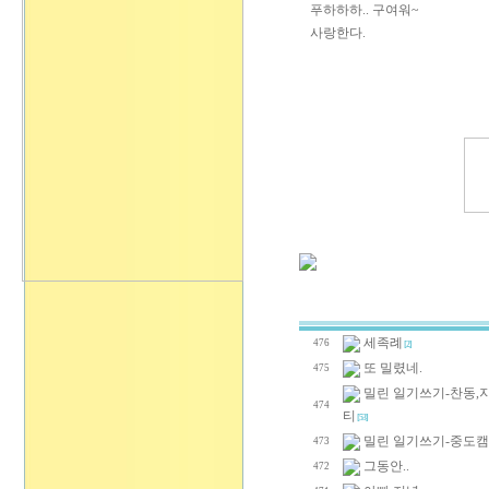
푸하하하.. 구여워~
사랑한다.
세족례
476
[2]
또 밀렸네.
475
밀린 일기쓰기-찬동,
474
티
[53]
밀린 일기쓰기-중도
473
그동안..
472