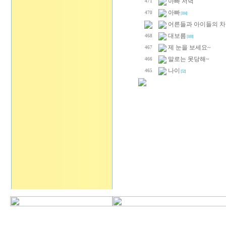
아빠 저녁
471
아빠
470
[104]
어른들과 아이들의 
대보름
468
[100]
제 눈을 보세요~
467
말로는 못당해~
466
나이
465
[52]