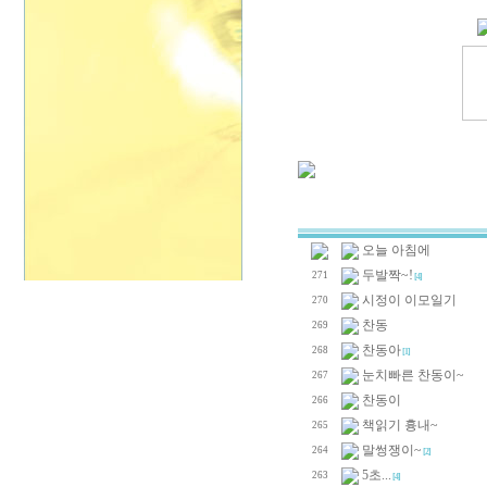
오늘 아침에
두발짝~!
271
[4]
시정이 이모일기
270
찬동
269
찬동아
268
[1]
눈치빠른 찬동이~
267
찬동이
266
책읽기 흉내~
265
말썽쟁이~
264
[2]
5초...
263
[4]