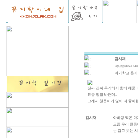
김시재
::
::
agi.jpg (866.8 KB)
아기학교 온가
::
진짜 진짜 무리해서 함께 해준 
요즘 정말 바쁜데..
그래서 찬동이가 몇배 더 좋아한
김시재
::
아빠랑 찍은 마
요즘 우리 찬
눈 감고 웃는 시