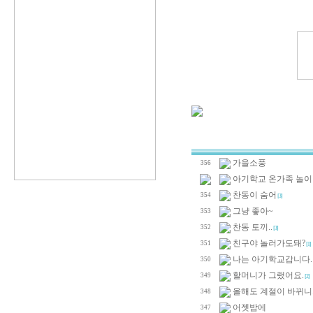
가을소풍
356
아기학교 온가족 놀
찬동이 숨어
354
[3]
그냥 좋아~
353
찬동 토끼..
352
[3]
친구야 놀러가도돼?
351
[1]
나는 아기학교갑니다.
350
할머니가 그랬어요.
349
[2]
올해도 계절이 바뀌니.
348
어젯밤에
347