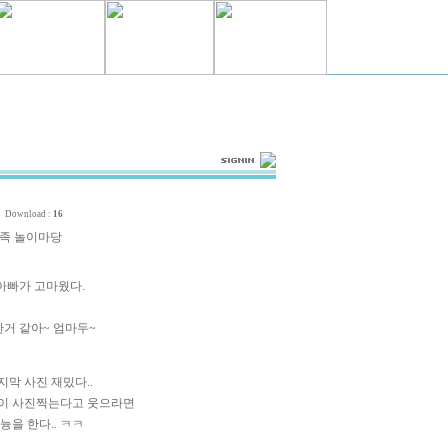
Download :
16
족 놀이마당
아빠가 고마웠다.
거 같아~ 엄마두~
지막 사진 재밌다..
동이 사진찍는다고 웃으라면
늉을 한다.. ㅋㅋ