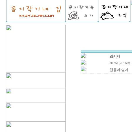
김시재
::
::
96.swf (55.1 KB)
찬동이 숨어
::