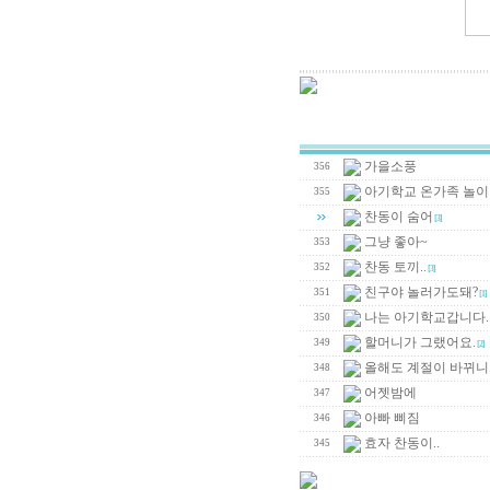
가을소풍
356
아기학교 온가족 놀
355
찬동이 숨어
[3]
그냥 좋아~
353
찬동 토끼..
352
[3]
친구야 놀러가도돼?
351
[1]
나는 아기학교갑니다.
350
할머니가 그랬어요.
349
[2]
올해도 계절이 바뀌니.
348
어젯밤에
347
아빠 삐짐
346
효자 찬동이..
345