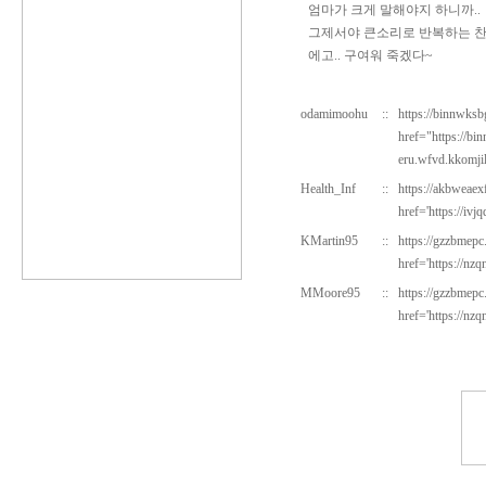
엄마가 크게 말해야지 하니까..
그제서야 큰소리로 반복하는 
에고.. 구여워 죽겠다~
odamimoohu
::
https://binnwks
href="https://b
eru.wfvd.kkomji
Health_Inf
::
https://akbweaex
href='https://iv
KMartin95
::
https://gzzbmepc
href='https://nz
MMoore95
::
https://gzzbmepc.
href='https://nzq