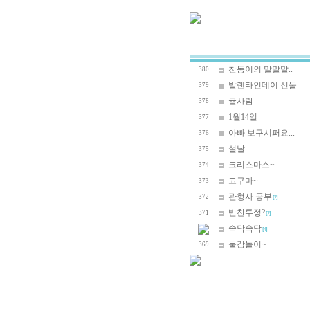
찬동이의 말말말..
380
발렌타인데이 선물
379
귤사람
378
1월14일
377
아빠 보구시퍼요...
376
설날
375
크리스마스~
374
고구마~
373
관형사 공부
372
[2]
반찬투정?
371
[2]
속닥속닥
[4]
물감놀이~
369