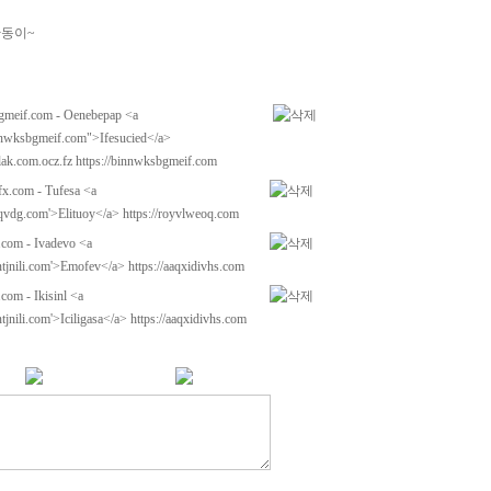
찬동이~
bgmeif.com - Oenebepap <a
innwksbgmeif.com">Ifesucied</a>
lak.com.ocz.fz https://binnwksbgmeif.com
fx.com - Tufesa <a
jqqvdg.com'>Elituoy</a> https://royvlweoq.com
.com - Ivadevo <a
qntjnili.com'>Emofev</a> https://aaqxidivhs.com
com - Ikisinl <a
ntjnili.com'>Iciligasa</a> https://aaqxidivhs.com