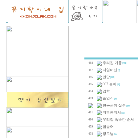
우리집 기둥
488
[504]
타임머신
487
[1]
면담
486
[117]
007 놀이
485
[92]
입학
484
졸업식
483
[50]
찬동군의 실수
[100]
취학통지서
481
[99]
우리집 똑똑한 순서
480
힘들어
479
장모님
478
[55]