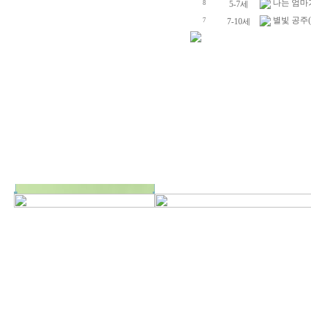
나는 엄마
8
5-7세
별빛 공주
7
7-10세