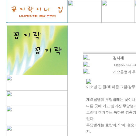
김시재
::
::
1.jpg (6.6 KB)
Do
게으름뱅이 무
::
이소벨 핀 글/잭 티클 그림/강무홍 
게으름뱅이 무당벌레는 낮이나 밤
다른 곳에 가고 싶어진 무당벌
그런데 캥거루는 툭하면 껑충껑
없다.
무당벌레는 호랑이, 악어, 원숭
지.