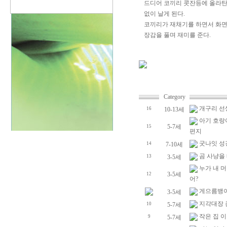
드디어 코끼리 콧잔등에 올라탄
없이 날게 된다.
코끼리가 재채기를 하면서 화면
장감을 풀며 재미를 준다.
Category
개구리 선
16
10-13세
아기 호랑
5-7세
15
편지
굿나잇 성
14
7-10세
곰 사냥을
13
3-5세
누가 내 머
3-5세
12
어?
게으름뱅
3-5세
지각대장 
10
5-7세
작은 집 
9
5-7세