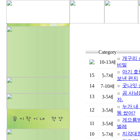
Category
개구리
10-13세
비밀
아기 
15
5-7세
보낸 편지
굿나잇 
14
7-10세
곰 사냥
13
3-5세
자.
누가 내
12
3-5세
똥 쌌어?
게으름
11
3-5세
벌레
지각대장
10
5-7세