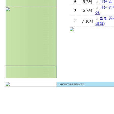
작은 집
9
5-7세
나는 엄
8
5-7세
아.
별빛 공
7
7-10세
림책)