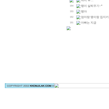
하이 루....
땡이 살찌우기~*
194
땡아
193
엄마랑 땡이랑 집지키기
192
아빠는 지금
191