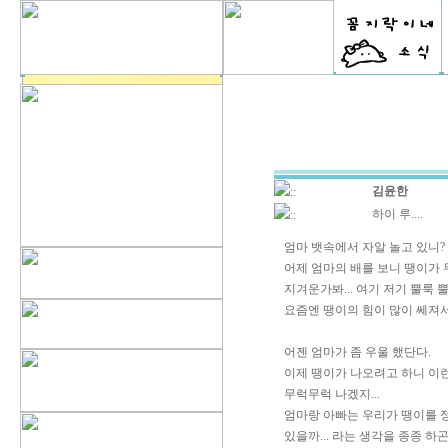
김윤한
::
하이 루....
::
엄마 뱃속에서 자알 놀고 있니?
어제 엄마의 배를 보니 땡이가
지겨운가봐... 여기 저기 뿔룩 뿔룩.
요즘엔 땡이의 힘이 많이 쎄져서
어젠 엄마가 좀 우울 했단다.
이제 땡이가 나오려고 하니 이
무럭무럭 나겠지...
엄마랑 아빠는 우리가 땡이를 정
있을까... 라는 생각을 종종 하곤 