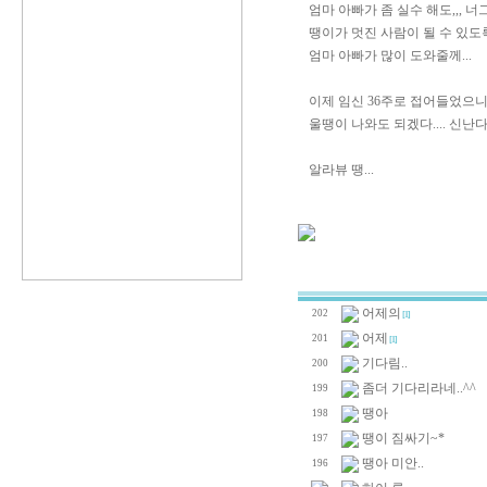
엄마 아빠가 좀 실수 해도,,, 너
땡이가 멋진 사람이 될 수 있도
엄마 아빠가 많이 도와줄께...
이제 임신 36주로 접어들었으니.
울땡이 나와도 되겠다.... 신난다.
알라뷰 땡...
어제의
202
[1]
어제
201
[1]
기다림..
200
좀더 기다리라네..^^
199
땡아
198
땡이 짐싸기~*
197
땡아 미안..
196