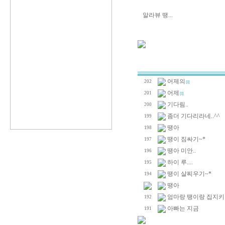
알라뷰 땡...
어제의
202
[1]
어제
201
[1]
기다림..
200
좀더 기다리라네..^^
199
땡아
198
땡이 짐싸기~*
197
땡아 미안..
196
하이 루....
195
땡이 살찌우기~*
194
땡아
엄마랑 땡이랑 집지키기
192
아빠는 지금
191