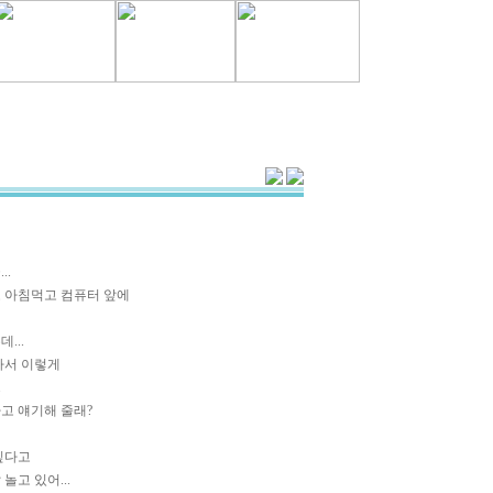
..
 아침먹고 컴퓨터 앞에
...
아서 이렇게
.
고 얘기해 줄래?
 싶다고
놀고 있어...