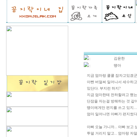
김윤한
::
땡아
::
지금 엄마랑 쿨쿨 잠자고있겠군.
아빤 버얼써 일어나서 세수하고
있단다. 부지런 하지?
지금 엄마한테 전하할려고 했는데
단잠을 자는걸 방해하는 것 같
땡이에게만 편지를 쓰고 있지...
엄마 일어나면 아빠가 편지썼다
아빠 오늘 가니까... 아빠 보고
투덜 거리지 말고... 엄마랑 자알 