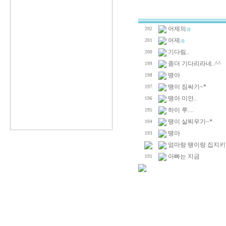
어제의
202
[1]
어제
201
[1]
기다림..
200
좀더 기다리라네..^^
199
땡아
198
땡이 짐싸기~*
197
땡아 미안..
196
하이 루....
195
땡이 살찌우기~*
194
땡아
193
엄마랑 땡이랑 집지키기
아빠는 지금
191