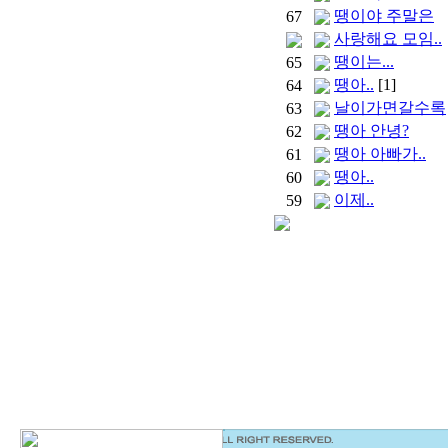
땡이야 주말은
67
사랑해요 모임..
땡이는...
65
땡아..
[1]
64
날이가면갈수록
63
땡아 안녕?
62
땡아 아빠가..
61
땡아..
60
이제..
59