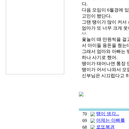
다.
다음 모임이 6월경에 있
고민이 됐단다.
그땐 땡이가 많이 커서 
엄마가 또 너무 크게 
^^
윷놀이 때 만원씩을 걸
서 아이들 용돈을 줬는
그래서 엄마와 아빠는 
하나 사기로 했어.
땡이가 태어나면 통장 
땡이가 어서 나와서 모
신부님은 시끄럽다고 하
땡이 생각...
70
어제는 아빠를
69
로또복권
68