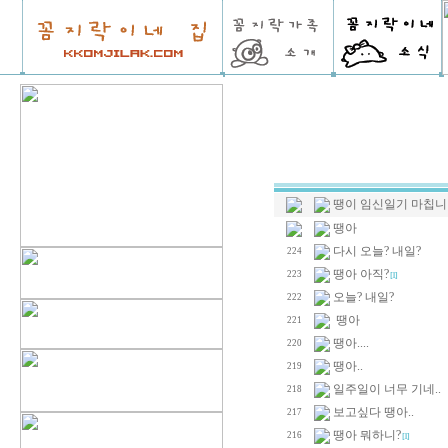
땡이 임신일기 마칩니
땡아
다시 오늘? 내일?
224
땡아 아직?
223
[1]
오늘? 내일?
222
땡아
221
땡아....
220
땡아..
219
일주일이 너무 기네..
218
보고싶다 땡아..
217
땡아 뭐하니?
216
[1]