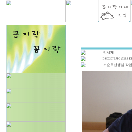
김시재
DSC02072.JPG (729.8 K
조순호선생님 작업