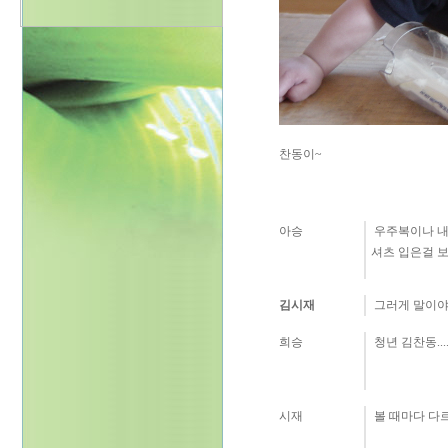
찬동이~
아승
우주복이나 내
셔츠 입은걸 보니
김시재
그러게 말이야..
희승
청년 김찬동...
시재
볼 때마다 다르