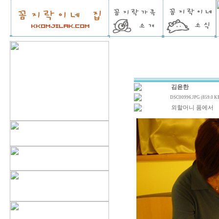
김윤한
DSC00996.JPG (859.0 K
외할머니 품에서