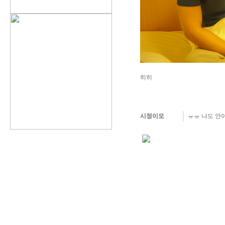
히히
시정이모
ㅠㅠ 나도 안아